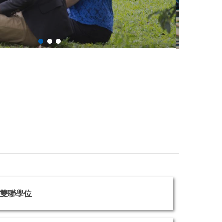
O
雙聯學位