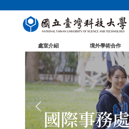
跳
到
主
要
內
容
處室介紹
境外學術合作
區
塊
國際事務