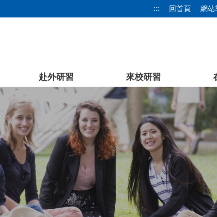
:::
回首頁
網站
赴外研習
來校研習
處