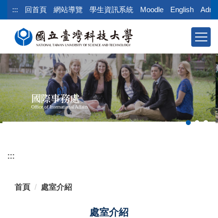
跳
:::
回首頁
網站導覽
學生資訊系統
Moodle
English
Admi
到
主
要
內
容
區
塊
國際事務處
Office of International Affairs
:::
首頁
處室介紹
處室介紹