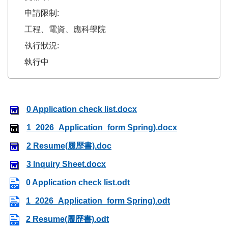
申請限制:
工程、電資、應科學院
執行狀況:
執行中
0 Application check list.docx
1_2026_Application_form Spring).docx
2 Resume(履歴書).doc
3 Inquiry Sheet.docx
0 Application check list.odt
1_2026_Application_form Spring).odt
2 Resume(履歴書).odt