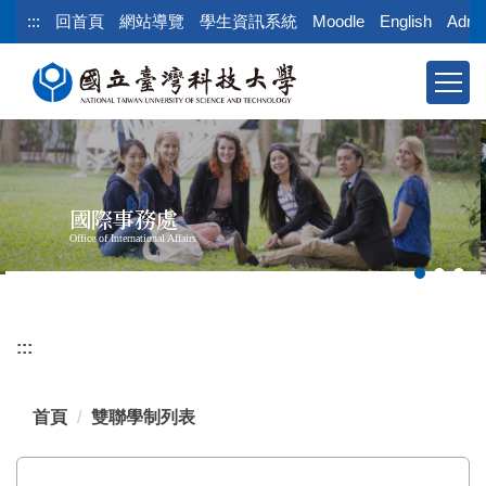
跳
:::
回首頁
網站導覽
學生資訊系統
Moodle
English
Admi
到
主
要
內
容
區
塊
國際事務處
Office of International Affairs
:::
首頁
雙聯學制列表