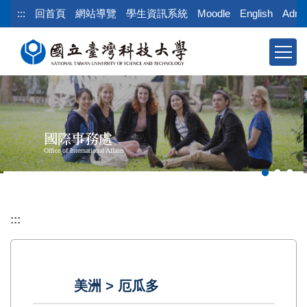
跳
:::
回首頁
網站導覽
學生資訊系統
Moodle
English
Admi
到
主
要
內
容
區
塊
國際事務處
Office of International Affairs
:::
美洲 > 厄瓜多