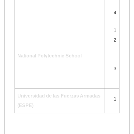
applica
不接受多益
大二以上大
申請者須具
成績 Appl
National Polytechnic School
5.0 / 
以西文
明 Spani
Universidad de las Fuerzas Armadas
大二以上大
(ESPE)